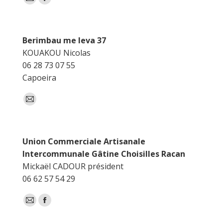
E-
Facebook
mail
Berimbau me leva 37
KOUAKOU Nicolas
06 28 73 07 55
Capoeira
E-
mail
Union Commerciale Artisanale
Intercommunale Gâtine Choisilles Racan
Mickaël CADOUR président
06 62 57 54 29
E-
Facebook
mail