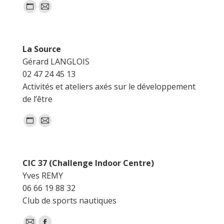
Blog
E-
perso
mail
/
La Source
Site
Gérard LANGLOIS
web
02 47 24 45 13
Activités et ateliers axés sur le développement
de l’être
Blog
E-
perso
mail
/
CIC 37 (Challenge Indoor Centre)
Site
Yves REMY
web
06 66 19 88 32
Club de sports nautiques