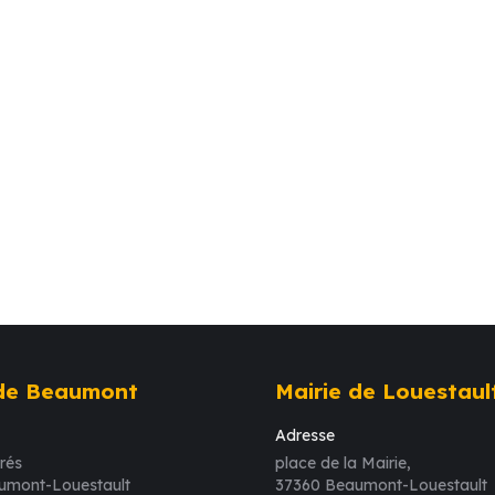
 de Beaumont
Mairie de Louestaul
Adresse
rés
place de la Mairie,
umont-Louestault
37360 Beaumont-Louestault