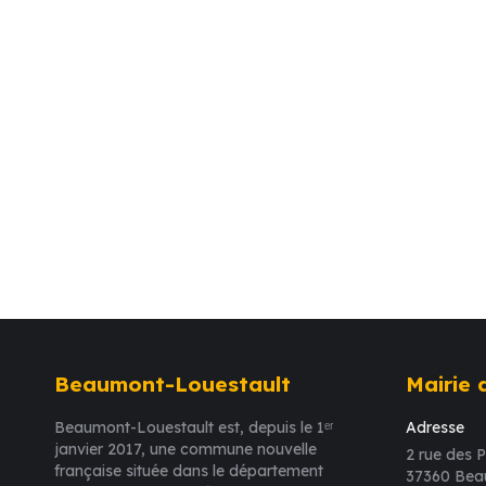
Beaumont-Louestault
Mairie
Beaumont-Louestault est, depuis le 1ᵉʳ
Adresse
janvier 2017, une commune nouvelle
2 rue des P
française située dans le département
37360 Bea