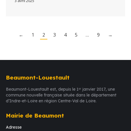
3 avril 2025
←
1
2
3
4
5
…
9
→
Beaumont-Louestault
Beaumont-Louestault est, depuis le 1ᵉʳ janvier 2017, une
commune nouvelle française située dans le département
d’Indre-et-Loire en région Centre-Val de Loire.
Mairie de Beaumont
Adresse