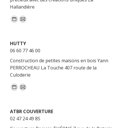
Hallandière
Blog
E-
perso
mail
/
HUTTY
Site
06 60 77 46 00
web
Construction de petites maisons en bois Yann
PERROCHEAU La Touche 407 route de la
Culoderie
Blog
E-
perso
mail
/
ATBR COUVERTURE
Site
02 47 24 49 85
web