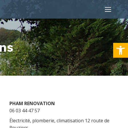
Ouvrir la
ans
PHAM RENOVATION
06 03 44 47 57
Électricité, plomberie, climatisation 12 route de
Rouziers