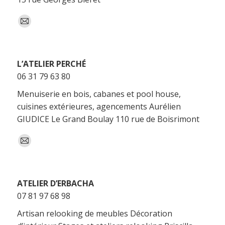
E-
mail
L’ATELIER PERCHÉ
06 31 79 63 80
Menuiserie en bois, cabanes et pool house,
cuisines extérieures, agencements Aurélien
GIUDICE Le Grand Boulay 110 rue de Boisrimont
E-
mail
ATELIER D’ERBACHA
07 81 97 68 98
Artisan relooking de meubles Décoration