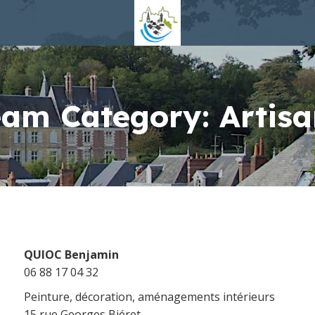
eam Category:
Artis
QUIOC Benjamin
06 88 17 04 32
Peinture, décoration, aménagements intérieurs
15 rue Georges Biéret