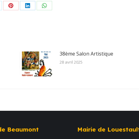
rtager
Partager
Partager
Partager
r
sur
sur
sur
Pinterest
LinkedIn
WhatsApp
38ème Salon Artistique
28 avril 2025
 de Beaumont
Mairie de Louestaul