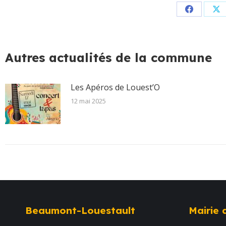
Partager
Pa
sur
su
Facebook
X
Autres actualités de la commune
Les Apéros de Louest’O
12 mai 2025
Beaumont-Louestault
Mairie