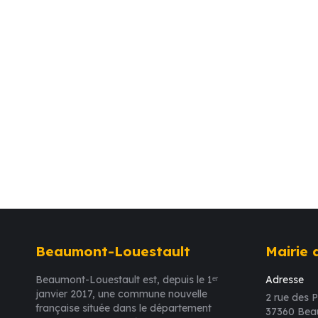
Beaumont-Louestault
Mairie
Beaumont-Louestault est, depuis le 1ᵉʳ
Adresse
janvier 2017, une commune nouvelle
2 rue des P
française située dans le département
37360 Bea