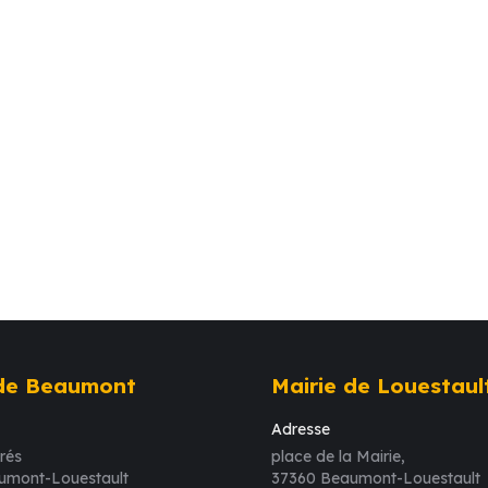
 de Beaumont
Mairie de Louestaul
Adresse
rés
place de la Mairie,
umont-Louestault
37360 Beaumont-Louestault