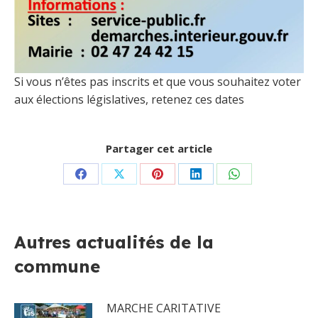
Si vous n’êtes pas inscrits et que vous souhaitez voter
aux élections législatives, retenez ces dates
Partager cet article
Partager
Partager
Partager
Partager
Partager
sur
sur
sur
sur
sur
Facebook
X
Pinterest
LinkedIn
WhatsApp
Autres actualités de la
commune
MARCHE CARITATIVE