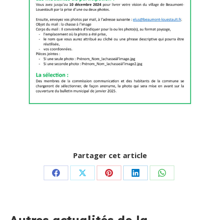
Partager cet article
Partager
Partager
Partager
Partager
Partager
sur
sur
sur
sur
sur
Facebook
X
Pinterest
LinkedIn
WhatsApp