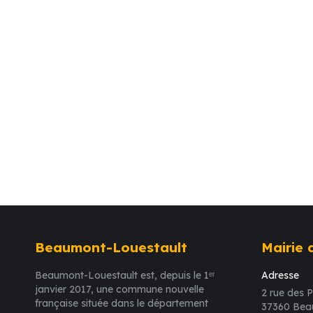
Beaumont-Louestault
Mairie
Beaumont-Louestault est, depuis le 1ᵉʳ
Adresse
janvier 2017, une commune nouvelle
2 rue des P
française située dans le département
37360 Bea