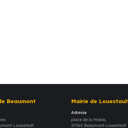
 de Beaumont
Mairie de Louestaul
Adresse
rés
place de la Mairie,
umont-Louestault
37360 Beaumont-Louestault