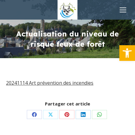
Actualisation du niveau de
risque feux de forêt
Ouvrir la
20241114 Art prévention des incendies
Partager cet article
Partager
Partager
Partager
Partager
Partager
sur
sur
sur
sur
sur